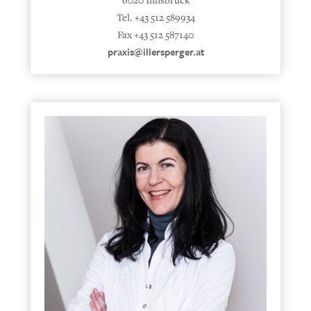
Tel. +43 512 589934
Fax +43 512 587140
praxis@illersperger.at