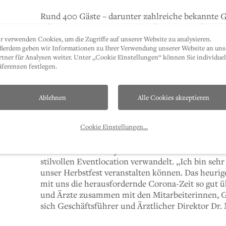
Rund 400 Gäste – darunter zahlreiche bekannte Ge
– feierten am Donnerstagabend im Garten des Sa
wieder das traditionelle Herbstfest.
r verwenden Cookies, um die Zugriffe auf unserer Website zu analysieren.
ßerdem geben wir Informationen zu Ihrer Verwendung unserer Website an uns
rtner für Analysen weiter. Unter „Cookie Einstellungen“ können Sie individuel
Mitarbeiter*innen und Gäste verbrachten einen s
äferenzen festlegen.
Band „Cappuccino Hot“ und bester kulinarischer
Mit Landesrätin Mag. Annette Leja als Vertreterin
Wiedersehen.
Ablehnen
Alle Cookies akzeptieren
EIN STILVOLLES DANKE
Cookie Einstellungen
...
Zu dem traditionell jährlich stattfindenden Fest w
stilvollen Eventlocation verwandelt. „Ich bin seh
unser Herbstfest veranstalten können. Das heurige
mit uns die herausfordernde Corona-Zeit so gut ü
und Ärzte zusammen mit den Mitarbeiterinnen, G
sich Geschäftsführer und Ärztlicher Direktor Dr.