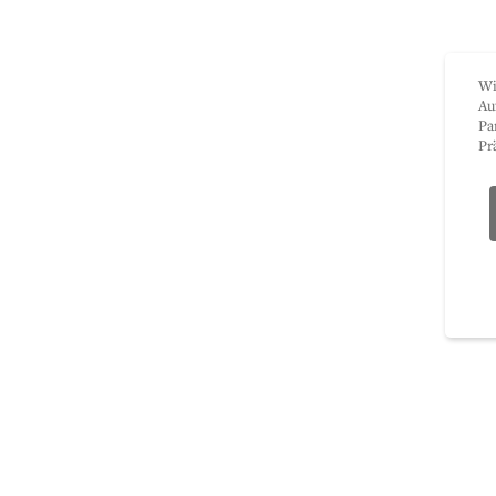
Wi
Au
Pa
Pr