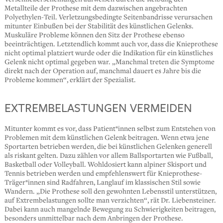
Metallteile der Prothese mit dem dazwischen angebrachten
Polyethylen-Teil. Verletzungsbedingte Seitenbandrisse verursachen
mitunter Einbußen bei der Stabilität des künstlichen Gelenks.
Muskuläre Probleme können den Sitz der Prothese ebenso
beeinträchtigen. Letztendlich kommt auch vor, dass die Knieprothese
nicht optimal platziert wurde oder die Indikation für ein künstliches
Gelenk nicht optimal gegeben war. „Manchmal treten die Symptome
direkt nach der Operation auf, manchmal dauert es Jahre bis die
Probleme kommen“, erklärt der Spezialist.
EXTREMBELASTUNGEN VERMEIDEN
Mitunter kommt es vor, dass Patient*innen selbst zum Entstehen von
Problemen mit dem künstlichen Gelenk beitragen. Wenn etwa jene
Sportarten betrieben werden, die bei künstlichen Gelenken generell
als riskant gelten. Dazu zählen vor allem Ballsportarten wie Fußball,
Basketball oder Volleyball. Wohldosiert kann alpiner Skisport und
Tennis betrieben werden und empfehlenswert für Knieprothese-
Träger*innen sind Radfahren, Langlauf im klassischen Stil sowie
Wandern. „Die Prothese soll den gewohnten Lebensstil unterstützen,
auf Extrembelastungen sollte man verzichten“, rät Dr. Liebensteiner.
Dabei kann auch mangelnde Bewegung zu Schwierigkeiten beitragen,
besonders unmittelbar nach dem Anbringen der Prothese.