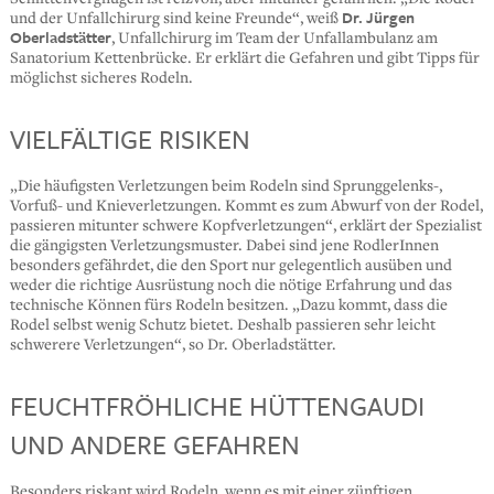
Dr. Jürgen
und der Unfallchirurg sind keine Freunde“, weiß
Oberladstätter
, Unfallchirurg im Team der Unfallambulanz am
Sanatorium Kettenbrücke. Er erklärt die Gefahren und gibt Tipps für
möglichst sicheres Rodeln.
VIELFÄLTIGE RISIKEN
„Die häufigsten Verletzungen beim Rodeln sind Sprunggelenks-,
Vorfuß- und Knieverletzungen. Kommt es zum Abwurf von der Rodel,
passieren mitunter schwere Kopfverletzungen“, erklärt der Spezialist
die gängigsten Verletzungsmuster. Dabei sind jene RodlerInnen
besonders gefährdet, die den Sport nur gelegentlich ausüben und
weder die richtige Ausrüstung noch die nötige Erfahrung und das
technische Können fürs Rodeln besitzen. „Dazu kommt, dass die
Rodel selbst wenig Schutz bietet. Deshalb passieren sehr leicht
schwerere Verletzungen“, so Dr. Oberladstätter.
FEUCHTFRÖHLICHE HÜTTENGAUDI
UND ANDERE GEFAHREN
Besonders riskant wird Rodeln, wenn es mit einer zünftigen