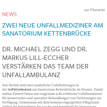
zur Übersicht
NEWS
ZWEI NEUE UNFALLMEDIZINER AM
SANATORIUM KETTENBRÜCKE
DR. MICHAEL ZEGG UND DR.
MARKUS LILL-ECCHER
VERSTÄRKEN DAS TEAM DER
UNFALLAMBULANZ
Seit Herbst sind zwei zusätzliche Unfallchirurgen in
Unfallambulanz
der
am Sanatorium Kettenbrücke im Einsatz. Damit
stehen Patient*innen nun insgesamt acht erfahrene Unfallmediziner
für konservative und operative Behandlungen von Verletzungen zur
Verfügung. Gemeinsam mit dem bestens eingespielten Pflegeteam
stellen die Spezialisten die rasche und bestmögliche Versorgung