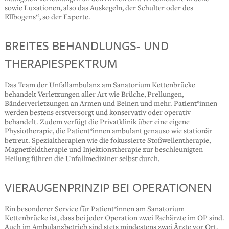
sowie Luxationen, also das Auskegeln, der Schulter oder des
Ellbogens“, so der Experte.
BREITES BEHANDLUNGS- UND
THERAPIESPEKTRUM
Das Team der Unfallambulanz am Sanatorium Kettenbrücke
behandelt Verletzungen aller Art wie Brüche, Prellungen,
Bänderverletzungen an Armen und Beinen und mehr. Patient*innen
werden bestens erstversorgt und konservativ oder operativ
behandelt. Zudem verfügt die Privatklinik über eine eigene
Physiotherapie, die Patient*innen ambulant genauso wie stationär
betreut. Spezialtherapien wie die fokussierte Stoßwellentherapie,
Magnetfeldtherapie und Injektionstherapie zur beschleunigten
Heilung führen die Unfallmediziner selbst durch.
VIERAUGENPRINZIP BEI OPERATIONEN
Ein besonderer Service für Patient*innen am Sanatorium
Kettenbrücke ist, dass bei jeder Operation zwei Fachärzte im OP sind.
Auch im Ambulanzbetrieb sind stets mindestens zwei Ärzte vor Ort.