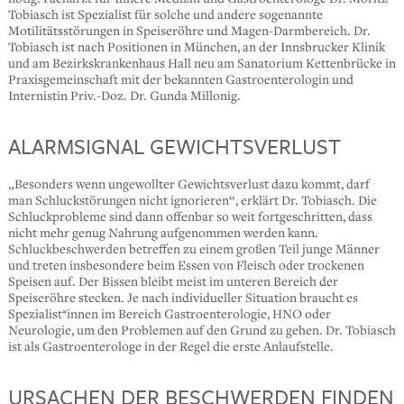
Tobiasch ist Spezialist für solche und andere sogenannte
Motilitätsstörungen in Speiseröhre und Magen-Darmbereich. Dr.
Tobiasch ist nach Positionen in München, an der Innsbrucker Klinik
und am Bezirkskrankenhaus Hall neu am Sanatorium Kettenbrücke in
Praxisgemeinschaft mit der bekannten Gastroenterologin und
Internistin Priv.-Doz. Dr. Gunda Millonig.
ALARMSIGNAL GEWICHTSVERLUST
„
Besonders wenn ungewollter Gewichtsverlust dazu kommt, darf
man Schluckstörungen nicht ignorieren“, erklärt Dr. Tobiasch. Die
Schluckprobleme sind dann offenbar so weit fortgeschritten, dass
nicht mehr genug Nahrung aufgenommen werden kann.
Schluckbeschwerden betreffen zu einem großen Teil junge Männer
und treten insbesondere beim Essen von Fleisch oder trockenen
Speisen auf. Der Bissen bleibt meist im unteren Bereich der
Speiseröhre stecken. Je nach individueller Situation braucht es
Spezialist*innen im Bereich Gastroenterologie, HNO oder
Neurologie, um den Problemen auf den Grund zu gehen. Dr. Tobiasch
ist als Gastroenterologe in der Regel die erste Anlaufstelle.
URSACHEN DER BESCHWERDEN FINDEN