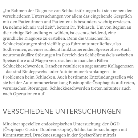
„Im Rahmen der Diagnose von Schluckstörungen hat sich neben den
verschiedenen Untersuchungen vor allem das eingehende Gespräch
mit den Patientinnen und Patienten als besonders wichtig erwiesen.
Da nehme ich mir viel Zeit“, betont Dr. Tobiasch. Um von Beginn an
die richtige Behandlung zu wählen, ist es entscheidend, eine
gründliche Diagnose zu erstellen. Denn die Ursachen für
Schluckstörungen sind vielfältig: so führt mitunter Reflux, also
Sodbrennen, zu einer schlecht funktionierenden Speiseröhre. Auch
neuromuskuläre Störungen im Bereich des Schließmuskels zwischen
Speiseröhre und Magen verursachen in manchen Fällen
Schluckbeschwerden. Daneben resultieren sogenannte Kollagenosen
– das sind Bindegewebs- oder Autoimmunerkrankungen – in
Problemen beim Schlucken. Auch bestimmte Entzündungszellen wie
sie bei der Autoimmunerkrankung Eosinophile Ösophagitis auftreten,
verursachen Störungen. Schluckbeschwerden treten mitunter auch
nach Operationen auf.
VERSCHIEDENE UNTERSUCHUNGEN
Mit einer speziellen endoskopischen Untersuchung, der ÖGD
(Ösophago-Gastro-Duodenoskopie), Schluckuntersuchungen mit
Kontrastmittel, Druckmessungen in der Speiseröhre mittels