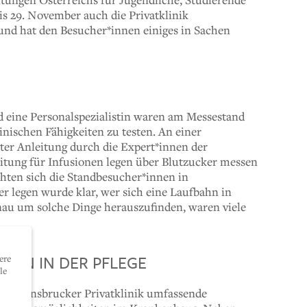
is 29. November auch die Privatklinik
und hat den Besucher*innen einiges in Sachen
d eine Personalspezialistin waren am Messestand
nischen Fähigkeiten zu testen. An einer
ter Anleitung durch die Expert*innen der
itung für Infusionen legen über Blutzucker messen
chten sich die Standbesucher*innen in
er legen wurde klar, wer sich eine Laufbahn in
nau um solche Dinge herauszufinden, waren viele
TEN IN DER PFLEGE
ere
le
der Innsbrucker Privatklinik umfassende