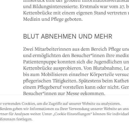
und Bildungsinteressierte. Erstmals war vom 27. b
Kettenbrücke mit einem eigenen Stand vertreten 
Medizin und Pflege geboten.
BLUT ABNEHMEN UND MEHR
Zwei Mitarbeiterinnen aus dem Bereich Pflege un
und ermöglichten den Besucher*innen ihre medizi
Patientenpuppe konnten sich die Jugendlichen un
Kettenbrücke ausprobieren. Von Blutabnahme, Le
bis zum Mobilisieren einzelner Körperteile versu
pflegerischen Tätigkeiten. Spätestens beim Kathet
einem Pflegeberuf vorstellen kann oder nicht. Ge
Besucher*innen zur Messe gekommen.
r verwenden Cookies, um die Zugriffe auf unserer Website zu analysieren.
VERSCHIEDENSTE JOBMÖGLICHKEI
ßerdem geben wir Informationen zu Ihrer Verwendung unserer Website an uns
rtner für Analysen weiter. Unter „Cookie Einstellungen“ können Sie individuel
äferenzen festlegen.
Neben den praktischen Übungen gab es am Stand 