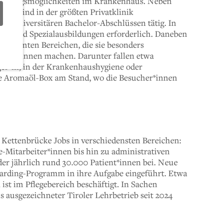
wicklungsmöglichkeiten im Krankenhaus. Neben
en sind in der größten Privatklinik
it universitären Bachelor-Abschlüssen tätig. In
lfe sind Spezialausbildungen erforderlich. Daneben
bestimmten Bereichen, die sie besonders
ialist*innen machen. Darunter fallen etwa
r*in, in der Krankenhaushygiene oder
ne Aromaöl-Box am Stand, wo die Besucher*innen
 Kettenbrücke Jobs in verschiedensten Bereichen:
e-Mitarbeiter*innen bis hin zu administrativen
der jährlich rund 30.000 Patient*innen bei. Neue
arding-Programm in ihre Aufgabe eingeführt. Etwa
ist im Pflegebereich beschäftigt. In Sachen
ls ausgezeichneter Tiroler Lehrbetrieb seit 2024