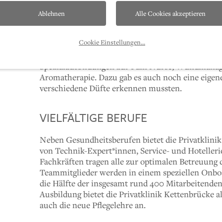
Informationen zu den vielfältigen Jobs und Ent
Diplomierten Gesundheits- und Krankenpfleger*inn
Ablehnen
Alle Cookies akzeptieren
Westösterreichs immer mehr Pflegeexpert*innen m
einigen Bereichen wie dem OP oder der Geburtshi
Cookie Einstellungen
...
vertiefen viele Pflegepersonen ihr Fachwissen in 
interessieren und im Krankenhausbetrieb zu Spez
Spezialausbildungen zur Pain Nurse, Wundmanage
Aromatherapie. Dazu gab es auch noch eine eige
verschiedene Düfte erkennen mussten.
VIELFÄLTIGE BERUFE
Neben Gesundheitsberufen bietet die Privatklinik
von Technik-Expert*innen, Service- und Hotelleri
Fachkräften tragen alle zur optimalen Betreuung 
Teammitglieder werden in einem speziellen Onbo
die Hälfte der insgesamt rund 400 Mitarbeitenden 
Ausbildung bietet die Privatklinik Kettenbrücke a
auch die neue Pflegelehre an.