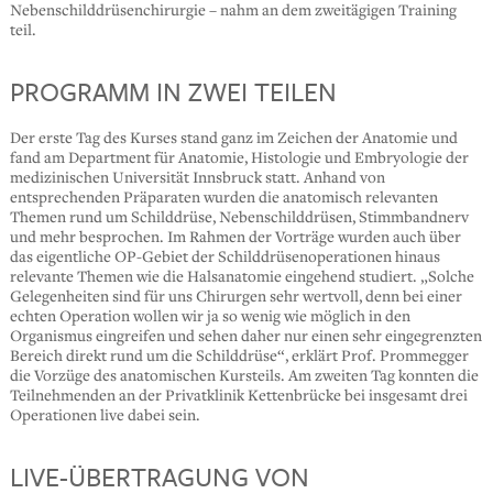
Nebenschilddrüsenchirurgie – nahm an dem zweitägigen Training
teil.
PROGRAMM IN ZWEI TEILEN
Der erste Tag des Kurses stand ganz im Zeichen der Anatomie und
fand am Department für Anatomie, Histologie und Embryologie der
medizinischen Universität Innsbruck statt. Anhand von
entsprechenden Präparaten wurden die anatomisch relevanten
Themen rund um Schilddrüse, Nebenschilddrüsen, Stimmbandnerv
und mehr besprochen. Im Rahmen der Vorträge wurden auch über
das eigentliche OP-Gebiet der Schilddrüsenoperationen hinaus
relevante Themen wie die Halsanatomie eingehend studiert. „Solche
Gelegenheiten sind für uns Chirurgen sehr wertvoll, denn bei einer
echten Operation wollen wir ja so wenig wie möglich in den
Organismus eingreifen und sehen daher nur einen sehr eingegrenzten
Bereich direkt rund um die Schilddrüse“, erklärt Prof. Prommegger
die Vorzüge des anatomischen Kursteils. Am zweiten Tag konnten die
Teilnehmenden an der Privatklinik Kettenbrücke bei insgesamt drei
Operationen live dabei sein.
LIVE-ÜBERTRAGUNG VON