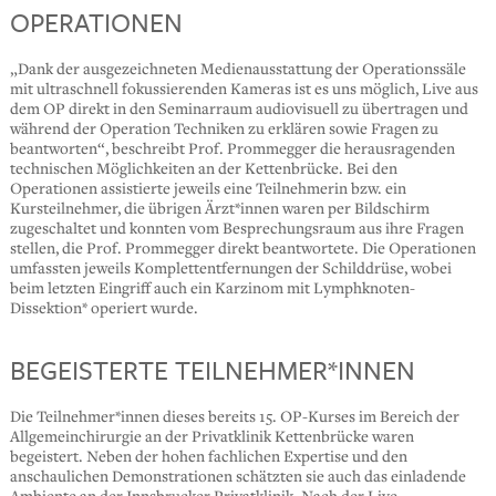
OPERATIONEN
„Dank der ausgezeichneten Medienausstattung der Operationssäle
mit ultraschnell fokussierenden Kameras ist es uns möglich, Live aus
dem OP direkt in den Seminarraum audiovisuell zu übertragen und
während der Operation Techniken zu erklären sowie Fragen zu
beantworten“, beschreibt Prof. Prommegger die herausragenden
technischen Möglichkeiten an der Kettenbrücke. Bei den
Operationen assistierte jeweils eine Teilnehmerin bzw. ein
Kursteilnehmer, die übrigen Ärzt*innen waren per Bildschirm
zugeschaltet und konnten vom Besprechungsraum aus ihre Fragen
stellen, die Prof. Prommegger direkt beantwortete. Die Operationen
umfassten jeweils Komplettentfernungen der Schilddrüse, wobei
beim letzten Eingriff auch ein Karzinom mit Lymphknoten-
Dissektion* operiert wurde.
BEGEISTERTE TEILNEHMER*INNEN
Die Teilnehmer*innen dieses bereits 15. OP-Kurses im Bereich der
Allgemeinchirurgie an der Privatklinik Kettenbrücke waren
begeistert. Neben der hohen fachlichen Expertise und den
anschaulichen Demonstrationen schätzten sie auch das einladende
Ambiente an der Innsbrucker Privatklinik. Nach der Live-