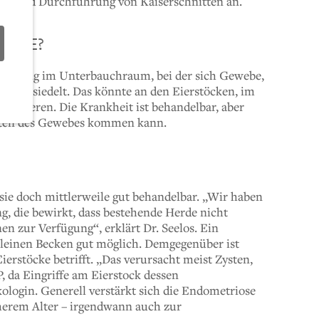
en und Durchführung von Kaiserschnitten an.
IOSE?
krankung im Unterbauchraum, bei der sich Gewebe,
en ansiedelt. Das könnte an den Eierstöcken, im
assieren. Die Krankheit ist behandelbar, aber
reten des Gewebes kommen kann.
 sie doch mittlerweile gut behandelbar. „Wir haben
, die bewirkt, dass bestehende Herde nicht
n zur Verfügung“, erklärt Dr. Seelos. Ein
 kleinen Becken gut möglich. Demgegenüber ist
erstöcke betrifft. „Das verursacht meist Zysten,
, da Eingriffe am Eierstock dessen
ologin. Generell verstärkt sich die Endometriose
öherem Alter – irgendwann auch zur