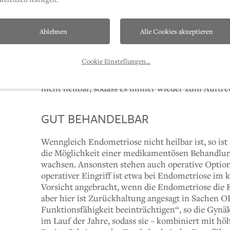
Untersuchungen sowie die Begleitung von Geburt
WAS PASSIERT BEI DER ENDOMETR
Ablehnen
Alle Cookies akzeptieren
Endometriose ist eine chronisch verlaufende Er
Cookie Einstellungen
...
das jenem der Gebärmutter ähnelt, an anderen Ort
Bauch- und Beckenraum, am Darm oder Bauchfell p
nicht heilbar, sodass es immer wieder zum Auft
GUT BEHANDELBAR
Wenngleich Endometriose nicht heilbar ist, so ist
die Möglichkeit einer medikamentösen Behandlung
wachsen. Ansonsten stehen auch operative Optione
operativer Eingriff ist etwa bei Endometriose im
Vorsicht angebracht, wenn die Endometriose die Ei
aber hier ist Zurückhaltung angesagt in Sachen OP
Funktionsfähigkeit beeinträchtigen“, so die Gynäk
im Lauf der Jahre, sodass sie – kombiniert mit h