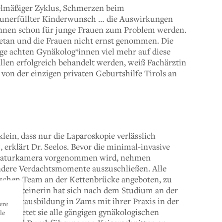
elmäßiger Zyklus, Schmerzen beim
n unerfüllter Kinderwunsch … die Auswirkungen
nen schon für junge Frauen zum Problem werden.
etan und die Frauen nicht ernst genommen. Die
age achten Gynäkolog*innen viel mehr auf diese
len erfolgreich behandelt werden, weiß Fachärztin
von der einzigen privaten Geburtshilfe Tirols an
lein, dass nur die Laparoskopie verlässlich
 erklärt Dr. Seelos. Bevor die minimal-invasive
niaturkamera vorgenommen wird, nehmen
dere Verdachtsmomente auszuschließen. Alle
schen Team an der Kettenbrücke angeboten, zu
ige Kufsteinerin hat sich nach dem Studium an der
charztausbildung in Zams mit ihrer Praxis in der
ere
rt bietet sie alle gängigen gynäkologischen
le