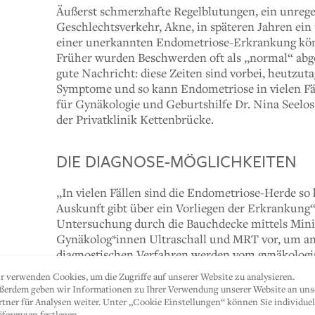
Äußerst schmerzhafte Regelblutungen, ein unreg
Geschlechtsverkehr, Akne, in späteren Jahren ei
einer unerkannten Endometriose-Erkrankung kön
Früher wurden Beschwerden oft als „normal“ abg
gute Nachricht: diese Zeiten sind vorbei, heutzut
Symptome und so kann Endometriose in vielen Fäl
für Gynäkologie und Geburtshilfe Dr. Nina Seelos 
der Privatklinik Kettenbrücke.
DIE DIAGNOSE-MÖGLICHKEITEN
„In vielen Fällen sind die Endometriose-Herde so k
Auskunft gibt über ein Vorliegen der Erkrankung“,
Untersuchung durch die Bauchdecke mittels Mi
Gynäkolog*innen Ultraschall und MRT vor, um an
diagnostischen Verfahren werden vom gynäkologi
dem Dr. Seelos seit einiger Zeit zählt. Die gebürt
r verwenden Cookies, um die Zugriffe auf unserer Website zu analysieren.
medizinischen Universität Innsbruck sowie der Fa
ßerdem geben wir Informationen zu Ihrer Verwendung unserer Website an uns
Geburtshilfe Kettenbrücke selbständig gemacht. Do
rtner für Analysen weiter. Unter „Cookie Einstellungen“ können Sie individuel
äferenzen festlegen.