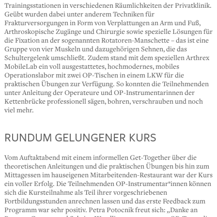
Trainingsstationen in verschiedenen Räumlichkeiten der Privatklinik.
Geübt wurden dabei unter anderem Techniken für
Frakturversorgungen in Form von Verplattungen an Arm und Fuß,
Arthroskopische Zugänge und Chirurgie sowie spezielle Lösungen für
die Fixation an der sogenannten Rotatoren-Manschette – das ist eine
Gruppe von vier Muskeln und dazugehörigen Sehnen, die das
Schultergelenk umschließt. Zudem stand mit dem speziellen Arthrex
MobileLab ein voll ausgestattetes, hochmodernes, mobiles
Operationslabor mit zwei OP-Tischen in einem LKW für die
praktischen Übungen zur Verfügung. So konnten die Teilnehmenden
unter Anleitung der Operateure und OP-Instrumentarinnen der
Kettenbrücke professionell sägen, bohren, verschrauben und noch
viel mehr.
RUNDUM GELUNGENER KURS
Vom Auftaktabend mit einem informellen Get-Together über die
theoretischen Anleitungen und die praktischen Übungen bis hin zum
Mittagessen im hauseigenen Mitarbeitenden-Restaurant war der Kurs
ein voller Erfolg. Die Teilnehmenden OP-Instrumentar*innen können
sich die Kursteilnahme als Teil ihrer vorgeschriebenen
Fortbildungsstunden anrechnen lassen und das erste Feedback zum
Programm war sehr positiv. Petra Potocnik freut sich: „Danke an