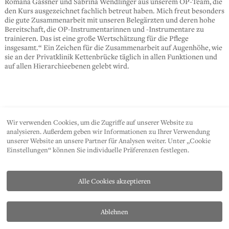
Romana Gassner und Sabrina Wendlinger aus unserem OP-Team, die
den Kurs ausgezeichnet fachlich betreut haben. Mich freut besonders
die gute Zusammenarbeit mit unseren Belegärzten und deren hohe
Bereitschaft, die OP-Instrumentarinnen und -Instrumentare zu
trainieren. Das ist eine große Wertschätzung für die Pflege
insgesamt.“ Ein Zeichen für die Zusammenarbeit auf Augenhöhe, wie
sie an der Privatklinik Kettenbrücke täglich in allen Funktionen und
auf allen Hierarchieebenen gelebt wird.
Wir verwenden Cookies, um die Zugriffe auf unserer Website zu
SHARE
analysieren. Außerdem geben wir Informationen zu Ihrer Verwendung
unserer Website an unsere Partner für Analysen weiter. Unter „Cookie
Einstellungen“ können Sie individuelle Präferenzen festlegen.
Alle Cookies akzeptieren
Ablehnen
KONTAKT
DATENSCHUTZ
IMPRESSUM