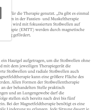
den für die Therapie genutzt. „Da gibt es einmal
vor allem in der Faszien- und Muskeltherapie
Daneben wird mit fokussierten Stoßwellen auf
eldtherapie (EMTT) werden durch magnetische
Heilung gefördert.
ein Hautgel aufgetragen, um die Stoßwellen ohne
d mit dem jeweiligen Therapiegerät die
rte Stoßwellen und radiale Stoßwellen auch
gnetfeldtherapie kann eine größere Fläche des
werden. Allen Formen der Stoßwellentherapie
 an der behandelten Stelle praktisch
ngen und an Lungengewebe darf die
ge stellen sich bereits nach drei bis fünf
in. Bei der Magnetfeldtherapie benötigt es eine
ile Linderung zu erlangen. Jede Sitzung dauert je