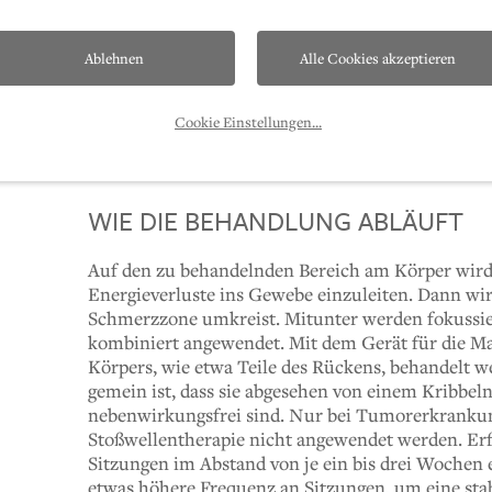
DREI THERAPIEFORMEN
Zwei Arten von Stoßwellen sowie Magnetfelder wer
Ablehnen
Alle Cookies akzeptieren
die radialen Stoßwellen, die pulsierend sind und 
eingesetzt werden“, erklärt Spezialist Dr. Deml. 
Cookie Einstellungen
...
Entzündungspunkte eingewirkt. Bei der Magnetf
Schwingungen Körperzellen aktiviert und damit 
WIE DIE BEHANDLUNG ABLÄUFT
Auf den zu behandelnden Bereich am Körper wird 
Energieverluste ins Gewebe einzuleiten. Dann wir
Schmerzzone umkreist. Mitunter werden fokussie
kombiniert angewendet. Mit dem Gerät für die Ma
Körpers, wie etwa Teile des Rückens, behandelt 
gemein ist, dass sie abgesehen von einem Kribbeln
nebenwirkungsfrei sind. Nur bei Tumorerkranku
Stoßwellentherapie nicht angewendet werden. Erfol
Sitzungen im Abstand von je ein bis drei Wochen e
etwas höhere Frequenz an Sitzungen, um eine stab