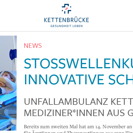
NEWS
STOSSWELLENKUR
NNOVATIVE SCH
UNFALLAMBULANZ KETT
MEDIZINER*INNEN AUS 
Bereits zum zweiten Mal hat am 14. November an 
für Ärzt*innen und Therapeut*innen aus ganz Tiro