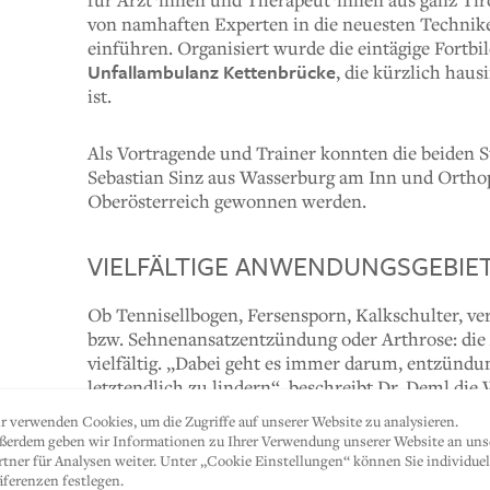
von namhaften Experten in die neuesten Technik
einführen. Organisiert wurde die eintägige Fortb
Unfallambulanz Kettenbrücke
, die kürzlich hau
ist.
Als Vortragende und Trainer konnten die beiden S
Sebastian Sinz aus Wasserburg am Inn und Ortho
Oberösterreich gewonnen werden.
VIELFÄLTIGE ANWENDUNGSGEBIE
Ob Tennisellbogen, Fersensporn, Kalkschulter, 
bzw. Sehnenansatzentzündung oder Arthrose: die
vielfältig. „Dabei geht es immer darum, entzün
letztendlich zu lindern“, beschreibt Dr. Deml di
Expert*innen wurde an Patient*innen der Unfalla
r verwenden Cookies, um die Zugriffe auf unserer Website zu analysieren.
jeweiligen Behandlungsmethoden funktionieren.
ßerdem geben wir Informationen zu Ihrer Verwendung unserer Website an uns
rtner für Analysen weiter. Unter „Cookie Einstellungen“ können Sie individuel
äferenzen festlegen.