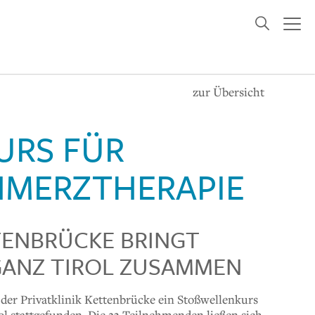
zur Übersicht
S FÜR I
MERZTHERAPIE
ENBRÜCKE BRINGT
GANZ TIROL ZUSAMMEN
der Privatklinik Kettenbrücke ein Stoßwellenkurs
l stattgefunden. Die 23 Teilnehmenden ließen sich