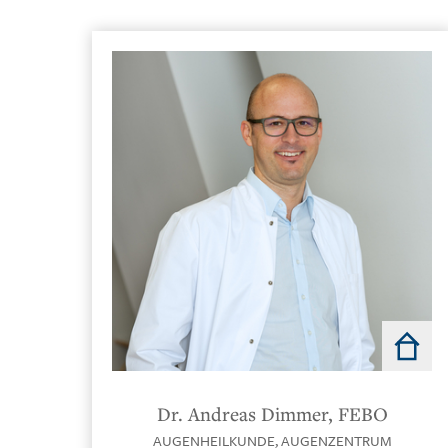
Direkt
in
Dr. Andreas Dimmer, FEBO
der
AUGENHEILKUNDE,
AUGENZENTRUM