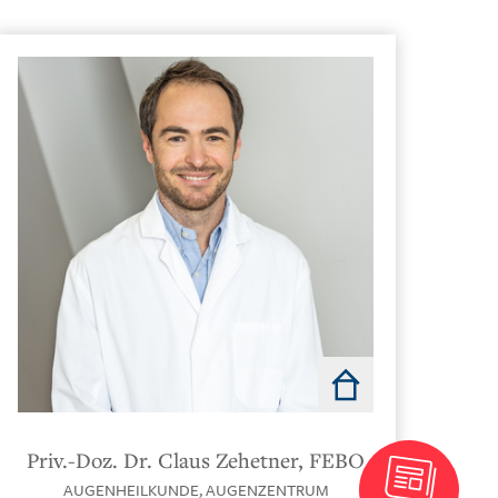
Direkt
in
Priv.-Doz. Dr. Claus Zehetner, FEBO
der
AUGENHEILKUNDE,
AUGENZENTRUM